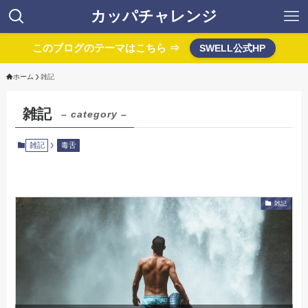
カッパチャレンジ
このブログのテーマはこちら ⇒
SWELL公式HP
ホーム
雑記
雑記
– category –
雑記
毒舌
雑記