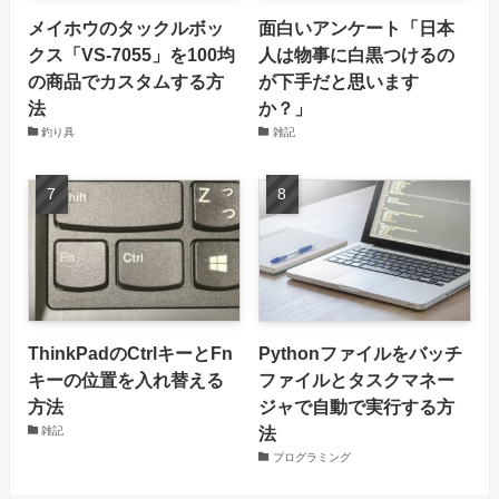
メイホウのタックルボッ
面白いアンケート「日本
クス「VS-7055」を100均
人は物事に白黒つけるの
の商品でカスタムする方
が下手だと思います
法
か？」
釣り具
雑記
ThinkPadのCtrlキーとFn
Pythonファイルをバッチ
キーの位置を入れ替える
ファイルとタスクマネー
方法
ジャで自動で実行する方
法
雑記
プログラミング