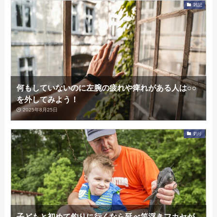
雑記
何もしていないのに左腕の疲れや痺れがある人は○○
を外してみよう！
2025年8月25日
釣り
子どもと初めて釣りに行くなら延べ竿浮きフカセが