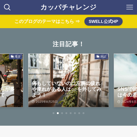
カッパチャレンジ
このブログのテーマはこちら ⇒
SWELL公式HP
注目記事！
毒舌
雑記
何もしていないのに左腕の疲れ
っちが多
や痺れがある人は○○を外してみ
SNSで
いて
よう！
は今の
2025年8月25日
2024年6月