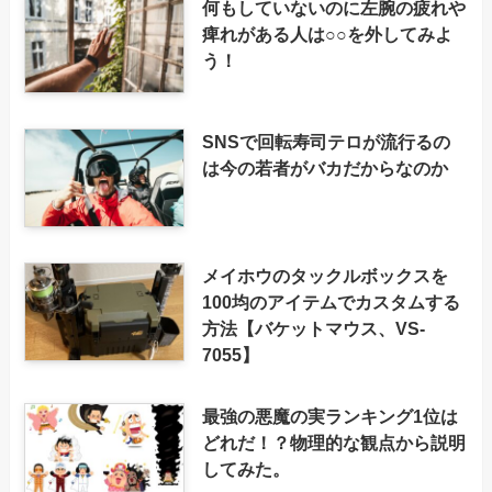
何もしていないのに左腕の疲れや
痺れがある人は○○を外してみよ
う！
SNSで回転寿司テロが流行るの
は今の若者がバカだからなのか
メイホウのタックルボックスを
100均のアイテムでカスタムする
方法【バケットマウス、VS-
7055】
最強の悪魔の実ランキング1位は
どれだ！？物理的な観点から説明
してみた。