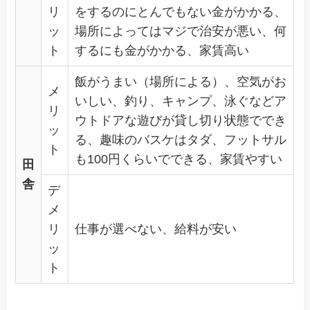
リ
をするのにとんでもない金がかかる、
ッ
場所によってはマジで治安が悪い、何
ト
するにも金がかかる、家賃高い
飯がうまい（場所による）、空気がお
メ
いしい、釣り、キャンプ、泳ぐなどア
リ
ウトドアな遊びが貸し切り状態ででき
ッ
る、趣味のバスケはタダ、フットサル
ト
も100円くらいでできる、家賃やすい
田
舎
デ
メ
リ
仕事が選べない、給料が安い
ッ
ト