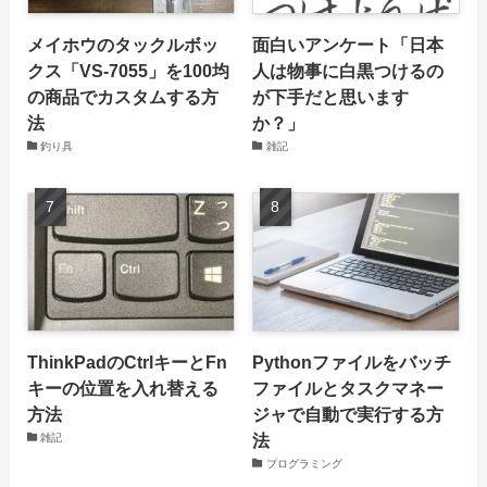
メイホウのタックルボッ
面白いアンケート「日本
クス「VS-7055」を100均
人は物事に白黒つけるの
の商品でカスタムする方
が下手だと思います
法
か？」
釣り具
雑記
ThinkPadのCtrlキーとFn
Pythonファイルをバッチ
キーの位置を入れ替える
ファイルとタスクマネー
方法
ジャで自動で実行する方
法
雑記
プログラミング