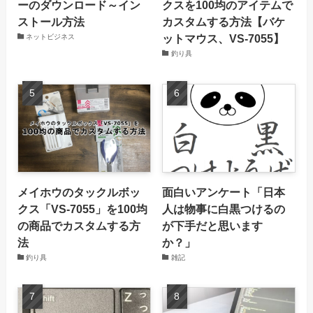
ーのダウンロード～イン
クスを100均のアイテムで
ストール方法
カスタムする方法【バケ
ットマウス、VS-7055】
ネットビジネス
釣り具
メイホウのタックルボッ
面白いアンケート「日本
クス「VS-7055」を100均
人は物事に白黒つけるの
の商品でカスタムする方
が下手だと思います
法
か？」
釣り具
雑記