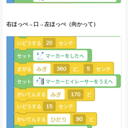
右ほっぺ→口→左ほっぺ（向かって）